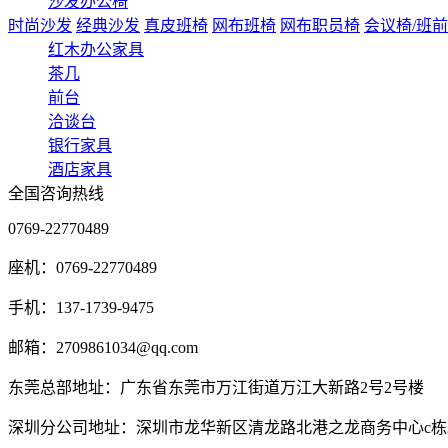
沙发办公椅
时尚沙发
经典沙发
真皮班椅
网布班椅
网布职员椅
会议椅/班
红木办公家具
茶几
前台
洽谈台
银行家具
酒店家具
全国咨询热线
0769-22770489
座机：0769-22770489
手机：137-1739-9475
邮箱：2709861034@qq.com
东莞总部地址：广东省东莞市万江街道万江大新路2号2号楼
深圳分公司地址：深圳市龙华新区清龙路北港之龙商务中心c栋2