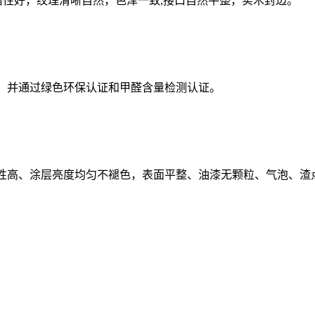
磨性好，纹理清晰自然，色泽一致,接口自然平整，实木封边。
，并通过绿色环保认证和甲醛含量检测认证。
平性高、涂层亮度均匀不褪色，表面平整、油漆无颗粒、气泡、