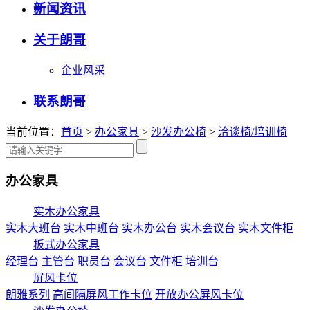
新闻资讯
关于朗哥
企业风采
联系朗哥
当前位置：
首页
>
办公家具
>
沙发办公椅
>
洽谈椅/培训椅
办公家具
实木办公家具
实木大班台
实木中班台
实木办公台
实木会议台
实木文件柜
板式办公家具
经理台
主管台
职员台
会议台
文件柜
培训台
屏风卡位
朗雅系列
高间隔屏风工作卡位
开放办公屏风卡位