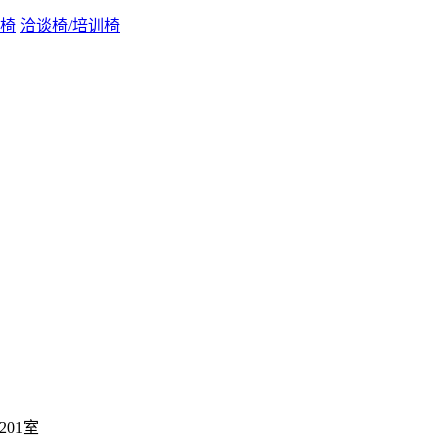
前椅
洽谈椅/培训椅
01室