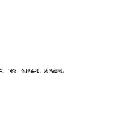
渣点、间杂，色绎柔和，质感细腻。